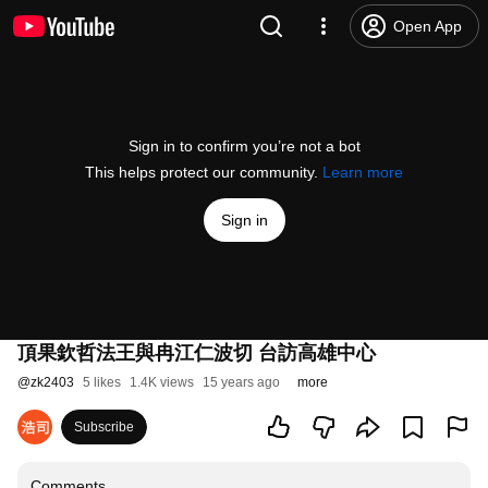
Open App
Sign in to confirm you’re not a bot
This helps protect our community.
Learn more
Sign in
頂果欽哲法王與冉江仁波切 台訪高雄中心
@
zk2403
5 likes
1.4K views
15 years ago
more
Subscribe
Comments