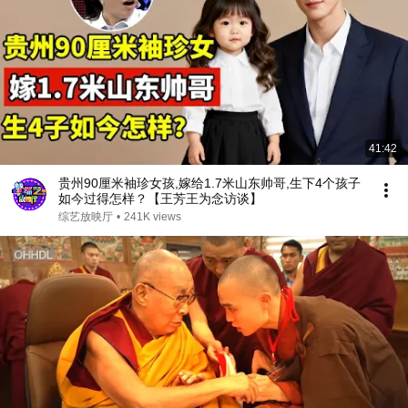
41:42
贵州90厘米袖珍女孩,嫁给1.7米山东帅哥,生下4个孩子
如今过得怎样？【王芳王为念访谈】
综艺放映厅
•
241K views