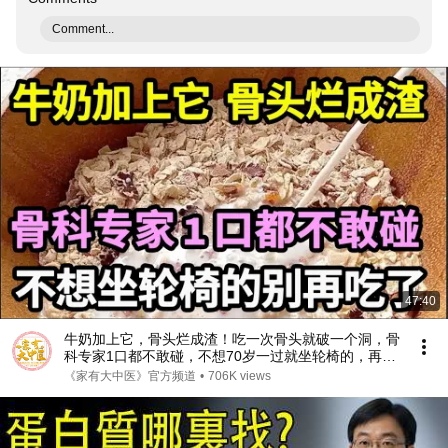
Comment...
47:40
牛奶加上它，骨头烂成渣！吃一次骨头就破一个洞，骨
科专家1口都不敢碰，不想70岁一过就坐轮椅的，再喜
欢都要忌口！【家庭大医生】
《家有大中医》官方频道
•
706K views