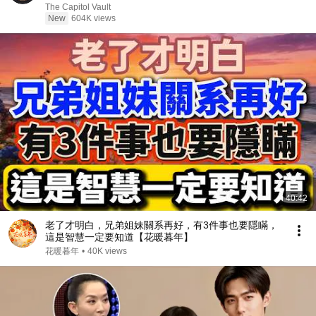
The Capitol Vault
New
604K views
40:42
老了才明白，兄弟姐妹關系再好，有3件事也要隱瞞，
這是智慧一定要知道【花暖暮年】
花暖暮年
•
40K views