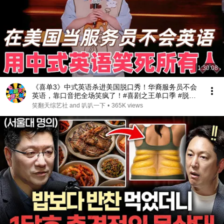
1:30:08
《喜单3》中式英语杀进美国脱口秀！华裔服务员不会
英语，靠口音把全场笑疯了！#喜剧之王单口季 #脱口
秀 #搞笑 #喜剧 #funny #综艺
笑翻天综艺社 and 叭叭一下
•
365K views