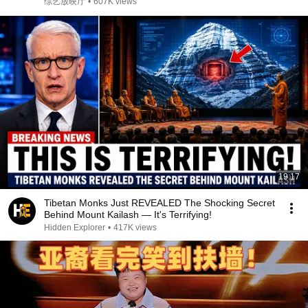
综艺放映厅
•
607K views
19:17
Tibetan Monks Just REVEALED The Shocking Secret
Behind Mount Kailash — It's Terrifying!
Hidden Explorer
•
417K views