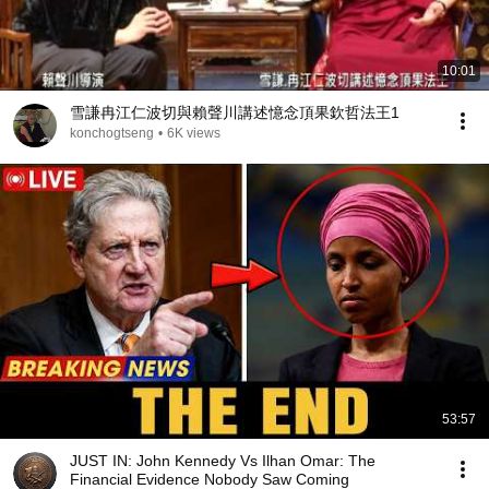
10:01
雪謙冉江仁波切與賴聲川講述憶念頂果欽哲法王1
konchogtseng
•
6K views
53:57
JUST IN: John Kennedy Vs Ilhan Omar: The
Financial Evidence Nobody Saw Coming