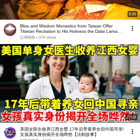
8:06
Bliss and Wisdom Monastics from Taiwan Offer
Tibetan Recitation to His Holiness the Dalai Lama｜
CC
正理明燈
•
37K views
27:28
美国女医生收养江西女婴,17年后带着养女回中国寻亲!
女孩真实身份揭开全场哗然【法制故事】