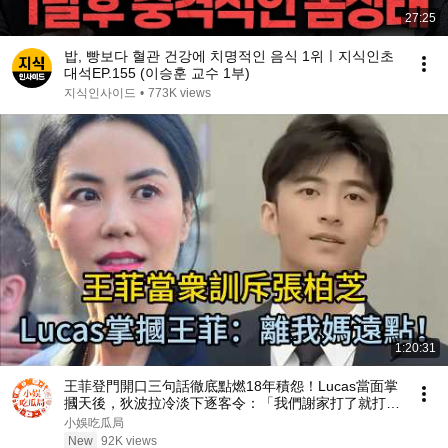
27:25
밥, 빵보다 혈관 건강에 치명적인 음식 1위ㅣ지식인초
대석EP.155 (이승훈 교수 1부)
지식인사이드
•
773K views
1:20:31
王菲登門開口三句話徹底點燃18年積怨！Lucas當面掌
摑天後，狄波拉冷淡下逐客令：「我們謝家打了就打
了！」 #王菲 #謝霆鋒 #張柏芝 #Lucas #謝振軒
小娛吃瓜局
New
92K views