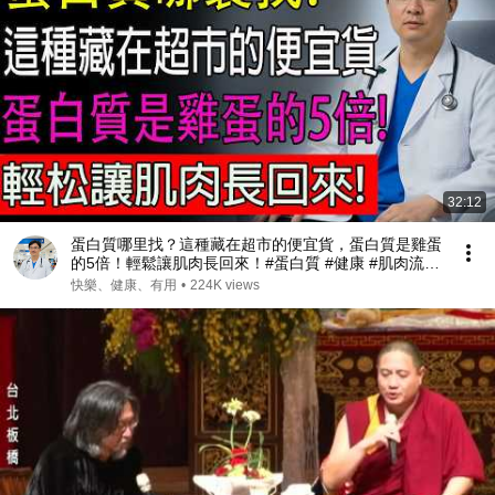
32:12
蛋白質哪里找？這種藏在超市的便宜貨，蛋白質是雞蛋
的5倍！輕鬆讓肌肉長回來！#蛋白質 #健康 #肌肉流失
#肌少症
快樂、健康、有用
•
224K views