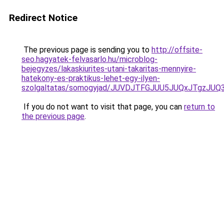
Redirect Notice
The previous page is sending you to
http://offsite-
seo.hagyatek-felvasarlo.hu/microblog-
bejegyzes/lakaskiurites-utani-takaritas-mennyire-
hatekony-es-praktikus-lehet-egy-ilyen-
szolgaltatas/somogyjad/JUVDJTFGJUU5JUQxJTgzJ
If you do not want to visit that page, you can
return to
the previous page
.