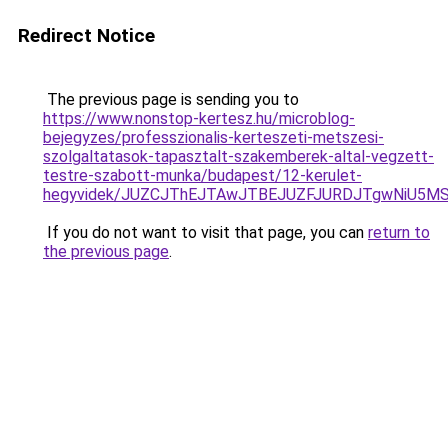
Redirect Notice
The previous page is sending you to
https://www.nonstop-kertesz.hu/microblog-
bejegyzes/professzionalis-kerteszeti-metszesi-
szolgaltatasok-tapasztalt-szakemberek-altal-vegzett-
testre-szabott-munka/budapest/12-kerulet-
hegyvidek/JUZCJThEJTAwJTBEJUZFJURDJTgwNiU5
If you do not want to visit that page, you can
return to
the previous page
.