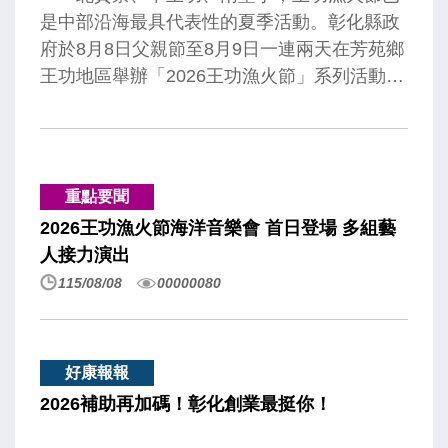
是中部沿海最具代表性的夏季活動。彰化縣政
府於8月8日父親節至8月9日一連兩天在芳苑鄉
王功地區舉辦「2026王功漁火節」系列活動，
8日上午在王功福海宮舉行「祈福嘉年華」，
為活動揭開序幕，縣長王惠美出席祈福儀式，
與鄉親共同為活動祈求平安順利、人潮滿滿，
緊接著在王功鎮海廟旁空地有千人烤蚵活動，
重點要聞
讓大家知道芳苑有尚青的珍珠蚵。王縣長表
2026王功漁火節海洋音樂會 首日登場 多組藝
示，2026王功漁火節由媽祖擇定父親節連二天
人接力演出
舉辦，祝福所有爸爸，父親節快樂！感謝福海
115/08/08
00000080
宮、鄉公所、區漁會、農會、各級民代等單位
對活動的支持，歡迎來福海宮，擲筊達到指定
杯數還有機會獲得iPhone 17、現金10萬元等
大獎，也有小朋友最愛的水上溜滑梯，在王功
好康報報
街附近還有千人烤蚵活動，除了鮮蚵以外，還
2026補助再加碼！彰化創業最挺你！
有文蛤及白燒鰻，最壓軸是晚上在王功漁港有