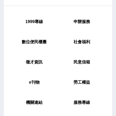
力，持續將芳苑的特色行銷出去。 福海宮
主委林義璿表示，歡迎全國的鄉親好朋友，來
福海宮拜媽祖、祈福、吃美食。黃昏的時候，
1999專線
申辦服務
搭著接駁車到王功漁港，看看美麗的夕陽西
下、煙火秀及歌星表演。 彰化區漁會總幹
事陳威谷表示，王功漁火節是彰化最重要的觀
數位便民櫃臺
社會福利
光節慶，同時也展現了王功的漁村文化及在地
最新鮮的海鮮產品，歡迎全國好朋友不管是來
看表演還是看煙火，來感受我們最熱烈、最熱
徵才資訊
民意信箱
情的漁港風情。今天8月8日剛好是父親節，在
晚上8點，漁會贊助8分鐘的煙火，要讓大家一
路發！ 芳苑鄉長林保玲表示，感謝王縣長
e刊物
勞工權益
縣府團隊每一年辦理王功漁火節，成功地讓全
國看見王功、看見芳苑。除了漁火節以外，縣
府近年積極投入多項觀光建設與日照托嬰中心
機關連結
服務專線
及民生工程，不僅大幅帶動在地觀光經濟發