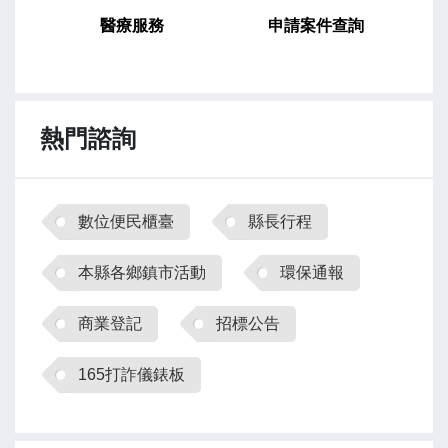
展，也有效改善了當地的水患問題。 農業
醫療服務
申請案件查詢
處表示，今年有祈福嘉年華、熱鬧搖滾的海洋
音樂會、璀璨煙火秀、千人烤蚵、鯊魚先生Mr.
Shark大型氣偶、美食市集、氣墊樂園等豐富
活動。感謝芳苑鄉公所今年參與王功漁火節系
熱門諮詢
列活動，主辦祈福嘉年華活動，也特別感謝王
功福海宮，每年大力配合縣府舉辦「王功漁火
節－祈福嘉年華活動」，這次現場免費提供枝
仔冰、蚵仔粥、刈包、蛋塔及雞肉等美食，還
數位便民櫃臺
縣長行程
有擲筊挑戰、超大型氣墊戲水遊樂區、親子手
做DIY體驗及特色產業市集等活動。 今、
本縣各鄉鎮市活動
環保通報
明連續兩天晚間的「海洋音樂會」，演出陣容
堅強，邀請12組樂團歌手接力演出，除了音樂
商業登記
招標公告
的精彩演出，今年的王功漁火節還特別邀請了
165打詐儀錶板
鯊魚先生 Mr. Shark這位超人氣IP角色作為主
題之一，他將以大型氣偶的形式現身活動現
場，與大小朋友互動合影，成為現場的熱點之