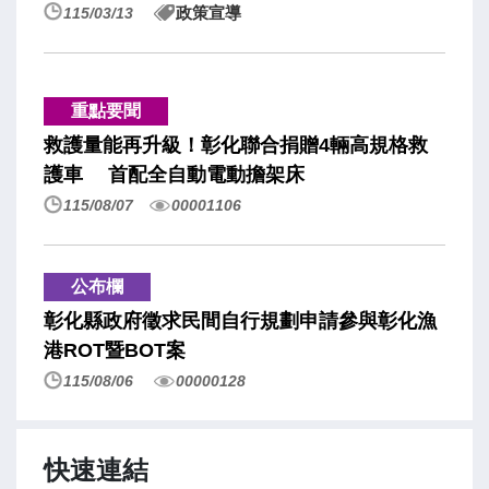
音樂會，以及8分鐘的煙火秀，邀請全國民眾
政策宣導
115/03/13
攜家帶眷、做伙來王功港邊，感受最熱情的夏
日海洋慶典！ 王縣長表示，王功漁火節今
年已邁入第22年，近年縣府團隊積極將在地的
重點要聞
景點以「點、線、面」進行深度串聯，以千人
救護量能再升級！彰化聯合捐贈4輛高規格救
烤蚵讓大家品嘗到珍珠蚵等在地美食，也能遊
護車 首配全自動電動擔架床
玩在地景點，目的就是要讓大家不只來聽演唱
115/08/07
00001106
會，還能了解芳苑這塊土地，也讓期望因人潮
也帶來錢潮，一起來拚經濟。 王縣長指
出，今年的活動內容相當豐富多元，特別感謝
公布欄
福海宮提供場地，也提供免費蚵仔粥與枝仔冰
彰化縣政府徵求民間自行規劃申請參與彰化漁
給大家吃，芳苑鄉公所也貼心準備了小型戲水
港ROT暨BOT案
設施供親子同樂，民眾可在傍晚前往王功漁港
115/08/06
00000128
吹海風、賞夕陽，晚間除了有玖壹壹、美秀集
團、林頤原等12組藝人輪番獻唱外，晚上8點
還有區漁會贊助的8分鐘精彩煙火秀，特別感
快速連結
謝各單位的全力協助，期許透過大家共同的努