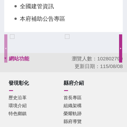
全國建管資訊
政院中部聯合服務中心副執行長吳音寧、律師
魏平政、縣府秘書長蔡明娟、農業處長郭至
本府補助公告專區
善、新聞處長李俊德、各級民意代表與地方仕
紳。 王功漁火節人潮眾多，彰化縣政府於
定點設置接駁站，並提供免費接駁車接送，請
民眾多多搭乘接駁車前往會場，相關資訊請上
活動官網查詢：
網站功能
瀏覽人數：102802799
https://www.2026wanggong.org/ 。
更新日期：115/08/08
發現彰化
縣府介紹
歷史沿革
首長專區
環境介紹
組織架構
特色鄉鎮
榮耀軌跡
縣府導覽