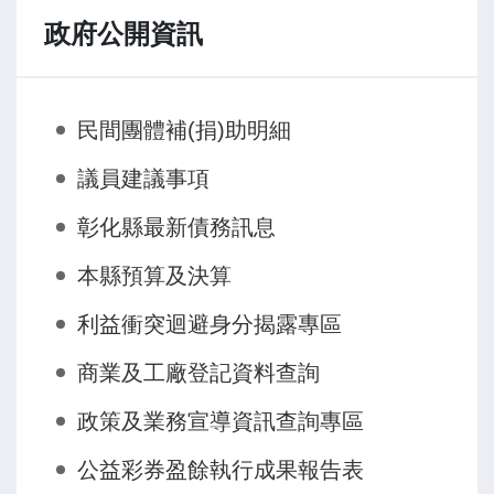
一，另完成LINE闖關任務或指定打卡活動，即
政府公開資訊
可兌換鯊魚先生時尚海灘包(8日)、筆袋摺疊椅
(9日)等限量聯名贈品或活動限定紀念毛巾，吸
引遊客早早排隊、搶先收藏。且活動第一天適
民間團體補(捐)助明細
逢父親節，縣府特別推出特別活動，活動期間
與父同行，即可至服務台兌換好康福利券及造
議員建議事項
型隨身袋。 而在活動現場，還有讓人期待
的「海洋嘉年華」燈光夜景，燈光藝術區域將
彰化縣最新債務訊息
覆蓋王功漁港區、漁港路、王功橋、王功街區
本縣預算及決算
和福海宮，精美的海洋主題燈飾將把王功的夜
晚點亮，帶來浪漫的氛圍，讓每位來到這裡的
利益衝突迴避身分揭露專區
遊客都能感受到夜色中的夢幻與美麗。 與
會貴賓有立委謝衣鳯、陳素月、縣議員吳淑
商業及工廠登記資料查詢
娟、洪騰明、洪子超、芳苑鄉長林保玲、芳苑
政策及業務宣導資訊查詢專區
鄉民代表會主席陳禮模、福海宮主委林義璿、
彰化區漁會總幹事陳威谷、芳苑鄉農會理事長
公益彩券盈餘執行成果報告表
林木村、常務監事林總元、總幹事謝坤宏、行