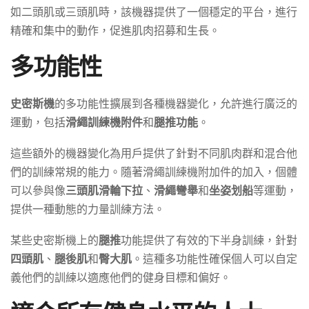
如二頭肌或三頭肌時，該機器提供了一個穩定的平台，進行
精確和集中的動作，促進肌肉招募和生長。
多功能性
史密斯機
的多功能性擴展到各種機器變化，允許進行廣泛的
運動，包括
滑繩訓練機附件
和
腿推功能
。
這些額外的機器變化為用戶提供了針對不同肌肉群和混合他
們的訓練常規的能力。隨著滑繩訓練機附加件的加入，個體
可以參與像
三頭肌滑輪下拉
、
滑繩彎舉
和
坐姿划船
等運動，
提供一種動態的力量訓練方法。
某些史密斯機上的
腿推
功能提供了有效的下半身訓練，針對
四頭肌
、
腿後肌
和
臀大肌
。這種多功能性確保個人可以自定
義他們的訓練以適應他們的健身目標和偏好。