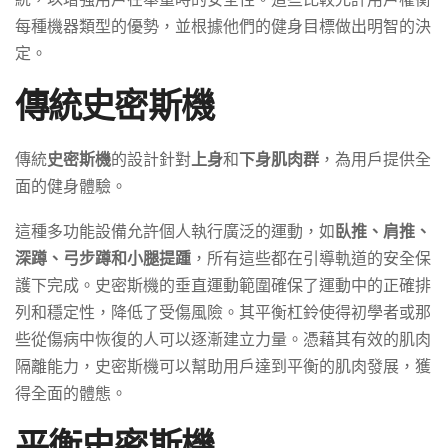
每種機器類型的優勢，並根據他們的健身目標做出明智的決
定。
傳統史密斯機
傳統
史密斯機
的設計針對
上身
和
下身肌肉群
，為用戶提供全
面的健身體驗。
這種多功能設備允許個人執行廣泛的運動，如
臥推、肩推、
深蹲、弓步蹲和小腿提踵
，所有這些都在引導軌道的安全保
護下完成。史密斯機的垂直運動範圍確保了運動中的正確排
列和穩定性，降低了受傷風險。其平衡杠鈴使得初學者或那
些從傷病中恢復的人可以逐漸建立力量。憑藉其有效的肌肉
隔離能力，史密斯機可以幫助用戶達到平衡的肌肉發展，獲
得全面的體態。
平衡史密斯機