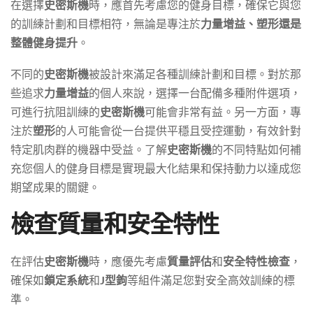
在選擇
史密斯機
時，應首先考慮您的健身目標，確保它與您
的訓練計劃和目標相符，無論是專注於
力量增益、塑形還是
整體健身提升
。
不同的
史密斯機
被設計來滿足各種訓練計劃和目標。對於那
些追求
力量增益
的個人來說，選擇一台配備多種附件選項，
可進行抗阻訓練的
史密斯機
可能會非常有益。另一方面，專
注於
塑形
的人可能會從一台提供平穩且受控運動，有效針對
特定肌肉群的機器中受益。了解
史密斯機
的不同特點如何補
充您個人的健身目標是實現最大化結果和保持動力以達成您
期望成果的關鍵。
檢查質量和安全特性
在評估
史密斯機
時，應優先考慮
質量評估
和
安全特性檢查
，
確保如
鎖定系統
和
J型鉤
等組件滿足您對安全高效訓練的標
準。