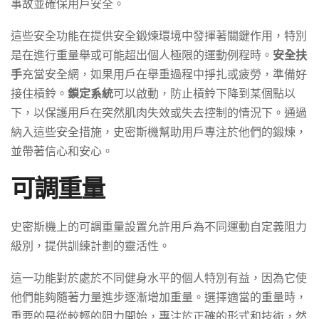
事故並確保用戶安全。
這些安全功能在提供安全鍛煉環境中發揮著關鍵作用，特別
是在進行重量舉或可能超出個人極限的運動例程時。
安全扶
手
充當安全網，如果用戶在舉重過程中掙扎或疲勞，準備好
接住槓鈴。
鎖定系統
可以啟動，防止槓鈴下降到某個點以
下，以保護用戶在突然肌肉失效或失去控制的情況下。通過
納入這些安全措施，史密斯機幫助用戶專注於他們的鍛煉，
並帶著信心和安心。
可調重量
史密斯機上的可調重量設置允許用戶為不同運動自定義阻力
級別，提供訓練計劃的靈活性。
這一功能對於處於不同健身水平的個人特別有益，因為它使
他們能夠隨著力量進步逐漸增加重量。選擇適當的重量時，
重要的是從較輕的阻力開始，專注於正確的形式和技術，然