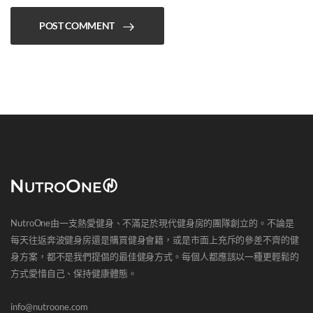
POST COMMENT
NutroOne由一支熱愛健身、不滿足於現代健身房的團隊創立的。不論是
每天往返奔波健身房還是購買健身會籍，或是市面上充斥的參差不齊的健
身方案，都不是我們提倡的最佳健身方式。每個人都應該以一種更輕鬆的
方式愛惜自己、保持健康體態。
info@nutroone.com