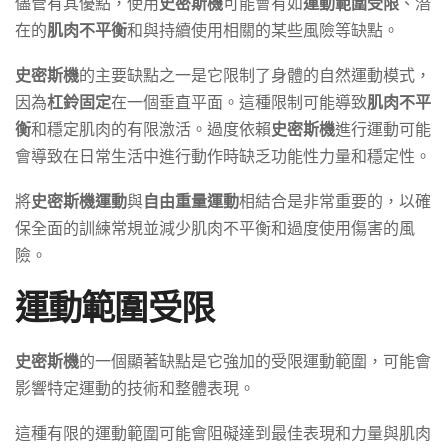
儘管有其優點，使用
史密斯機
可能會有如
運動範圍受限
、潛
在的
肌肉不平衡
和與持續使用相關的某些風險等缺點。
史密斯機
的主要缺點之一是它限制了身體的自然運動模式，
因為
杠鈴固定
在一個垂直平面。這種限制可能導致
肌肉不平
衡
和穩定肌肉的有限激活。過度依賴
史密斯機
進行運動可能
會導致在日常生活中進行動作時缺乏功能性力量和穩定性。
將
史密斯機運動
與
自由重量運動
相結合是非常重要的，以確
保全面的訓練常規並減少肌肉不平衡和過度使用傷害的風
險。
運動範圍受限
史密斯機
的一個顯著缺點是它強加的受限運動範圍，可能會
影響特定運動的技術和整體表現。
這種有限的運動範圍可能會阻礙達到最佳表現和力量與肌肉