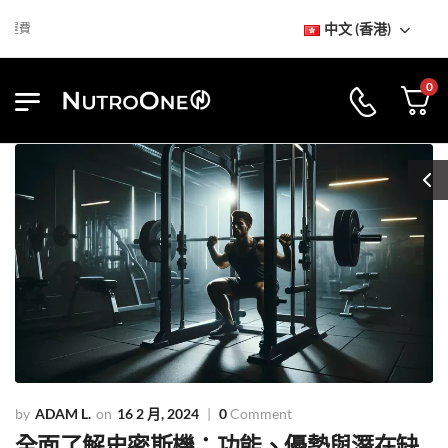
中文 (香港)
到訪NutroOne陳列室
免基本運費
0
ADAM L.
16 2 月, 2024
0
Comment
全面了解史密斯機：功能、優勢與潛在缺