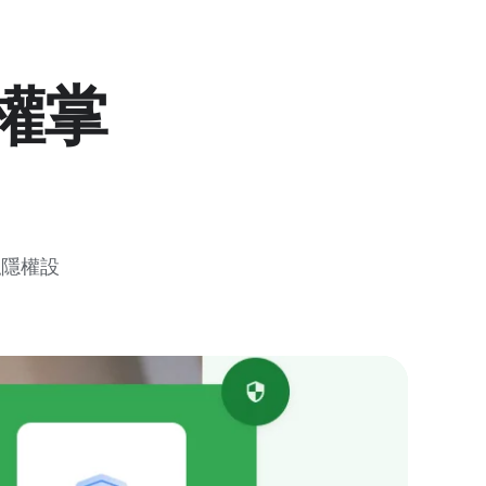
權掌
私隱權設