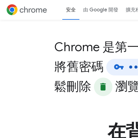
安全
由 Google 開發
擴充
跳至內容
Chrome
是第
將舊密碼
鬆刪除
瀏
在