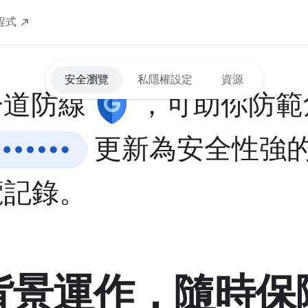
程式
安全瀏覽
私隱權設定
資源
一道防線
，可助你防範
更新為安全性強
覽記錄。
背景運作，隨時保