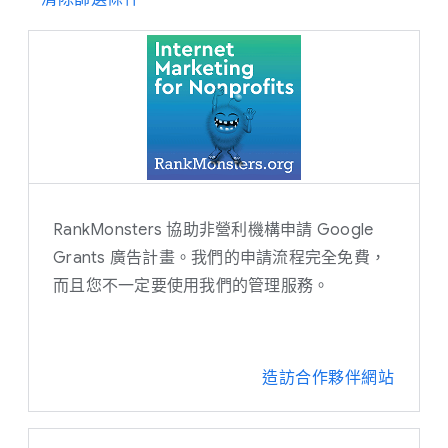
區域
亞太地區
澳洲
歐洲
全球
RankMonsters 協助非營利機構申請 Google
北美洲
Grants 廣告計畫。我們的申請流程完全免費，
南美洲
而且您不一定要使用我們的管理服務。
語言
印度尼西亞文
造訪合作夥伴網站
中文
捷克文