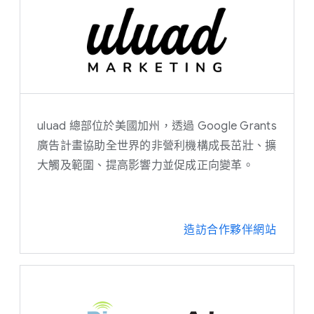
荷蘭文
英文
法文
德文
uluad 總部位於美國加州，透過 Google Grants
廣告計畫協助全世界的非營利機構成長茁壯、擴
希臘文
大觸及範圍、提高影響力並促成正向變革。
匈牙利文
義大利文
造訪合作夥伴網站
韓文
波蘭文
葡萄牙文