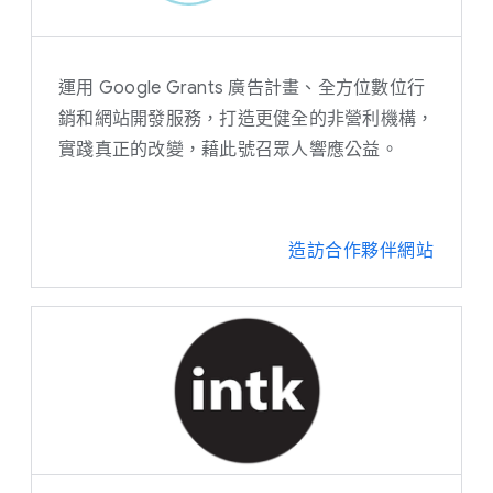
募款
Google Grants 廣告計畫
運用 Google Grants 廣告計畫、全方位數位行
Google Analytics (分析)
銷和網站開發服務，打造更健全的非營利機構，
實踐真正的改變，藉此號召眾人響應公益。
公共關係
付費搜尋
造訪合作夥伴網站
搜尋引擎最佳化 (SEO)
社群媒體行銷
影片廣告行銷
網站分析
網頁設計